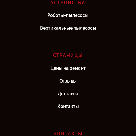
Ремонт вертикального пылесоса ROIDMI в г. Киров
УСТРОЙСТВА
Ремонт вертикального пылесоса ROIDMI в г. Москва
Роботы-пылесосы
Ремонт вертикального пылесоса ROIDMI в г. Санкт-Петербург
Вертикальные пылесосы
СТРАНИЦЫ
Цены на ремонт
Отзывы
Доставка
Контакты
КОНТАКТЫ